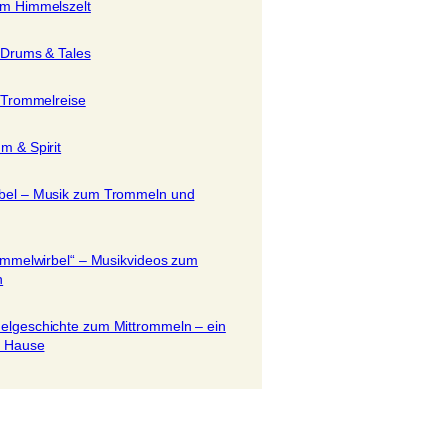
rm Himmelszelt
r Drums & Tales
r Trommelreise
m & Spirit
bel – Musik zum Trommeln und
rommelwirbel“ – Musikvideos zum
n
elgeschichte zum Mittrommeln – ein
u Hause