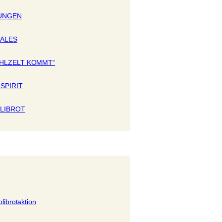
UNGEN
TALES
ÄHLZELT KOMMT“
SPIRIT
OLIBROT
librotaktion