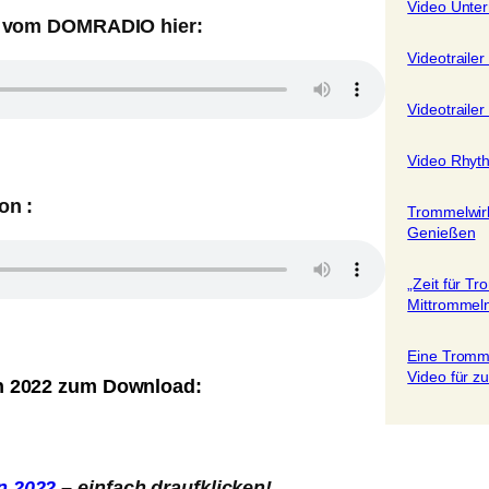
Video Unte
rag vom DOMRADIO hier:
Videotraile
Videotraile
Video Rhyth
ion :
Trommelwir
Genießen
„Zeit für T
Mittrommel
Eine Tromm
Video für z
on 2022 zum Download:
n 2022
– einfach draufklicken!